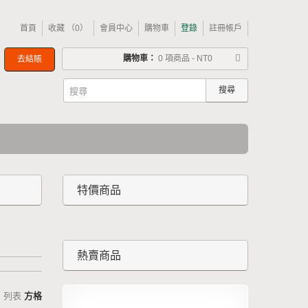
首頁
收藏 （0）
會員中心
購物車
登錄
註冊帳戶
購物車：
0 項商品 - NT0
去結賬
搜尋
特價商品
熱賣商品
列表
方格