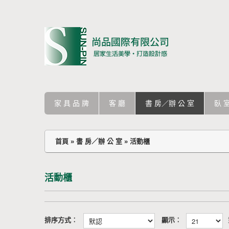
家 具 品 牌
客 廳
書 房／辦 公 室
臥 
首頁
»
書 房／辦 公 室
»
活動櫃
活動櫃
排序方式︰
顯示︰