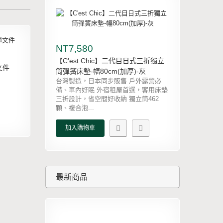
NT7,580
【C'est Chic】二代目日式三折獨立
文件
筒彈簧床墊-幅80cm(加厚)-灰
台灣製造，日本同步販售 戶外露營必
備、車內好眠 外宿租屋首選，客用床墊
三折設計，省空間好收納 獨立筒462
顆、複合泡...
加入購物車
最新商品