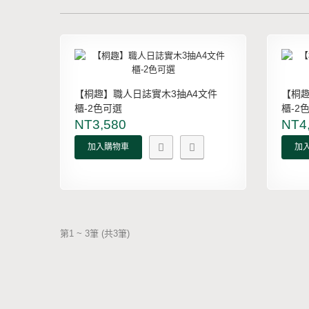
【桐趣】職人日誌實木3抽A4文件
【桐趣
櫃-2色可選
櫃-2
NT3,580
NT4
加入購物車
加
第1 ~ 3筆 (共3筆)