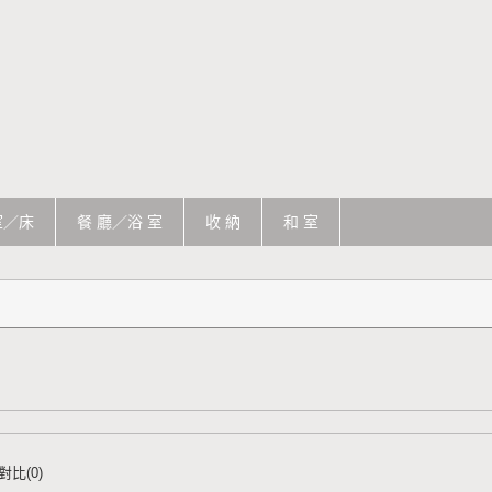
室／床
餐 廳／浴 室
收 納
和 室
對比(0)