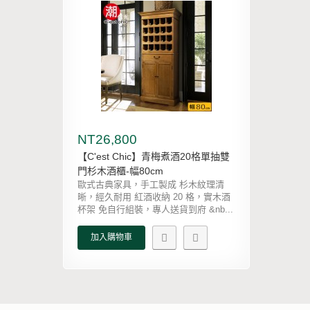
NT26,800
【C'est Chic】青梅煮酒20格單抽雙
門杉木酒櫃-幅80cm
歐式古典家具，手工製成 杉木紋理清
晰，經久耐用 紅酒收納 20 格，實木酒
杯架 免自行組裝，專人送貨到府 &nb...
加入購物車