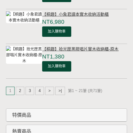
【桐趣】小象君讀本實木收納活動櫃
NT6,980
加入購物車
【桐趣】拾光匣黑膠唱片實木收納櫃-原木
NT1,380
加入購物車
1
2
3
4
>
>|
第1 ~ 21筆 (共71筆)
特價商品
熱賣商品