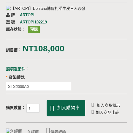
品 牌︰
ARTOPI
型 號︰
ARTOPI102219
庫存狀態︰
預購
NT108,000
銷售價︰
選項及配件︰
*
貨架編號:
加入商品備忘
加入購物車
購買數量︰
加入商品比較
0 評價
發表評論