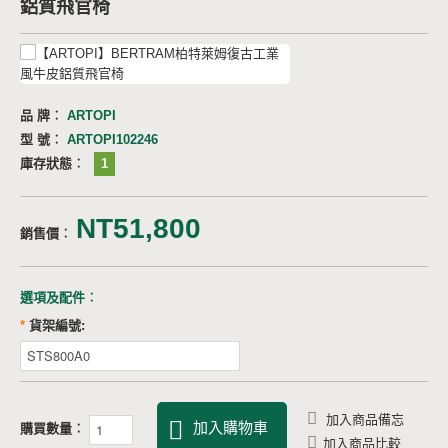
鋁質飛官椅
品 牌︰
ARTOPI
型 號︰
ARTOPI102246
庫存狀態︰
1
NT51,800
銷售價︰
選項及配件︰
*
貨架編號:
加入商品備忘
加入購物車
購買數量︰
加入商品比較