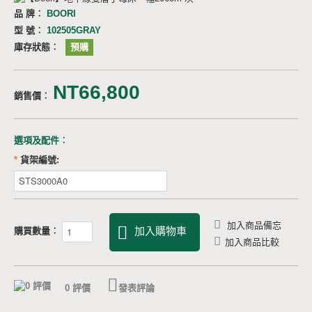
品 牌︰
BOORI
型 號︰
102505GRAY
庫存狀態︰
預購
NT66,800
銷售價︰
選項及配件︰
*
貨架編號:
加入商品備忘
加入購物車
購買數量︰
加入商品比較
0 評價
發表評論